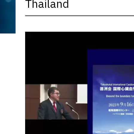
Thailand
動
画
プ
レ
ー
ヤ
ー