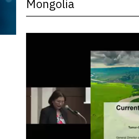
Mongolia
動
画
プ
レ
ー
ヤ
ー