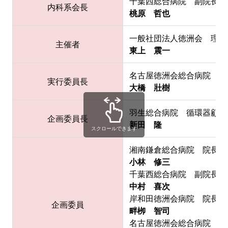
千葉西総合病院 副院長
内科系会長
桃原 哲也
一般社団法人徳洲会 理事
主催者
東上 震一
名古屋徳洲会総合病院 総
実行委員長
大橋 壯樹
羽生総合病院 循環器顧問
企画委員長
新田 隆
スクロールできます
湘南鎌倉総合病院 院長
小林 修三
千葉西総合病院 副院長
中村 喜次
岸和田徳洲会病院 院長
企画委員
畔栁 智司
名古屋徳洲会総合病院 院